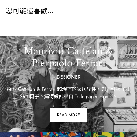
的
您可能還喜歡...
購
物
車
Maurizio Cattelan &
Pierpaolo Ferrari
DESIGNER
探索 Cattelan & Ferrari 超現實的家居配件，如口红鏡子和
Shit 椅子。獨特設計來自 Toiletpaper Home。
READ MORE