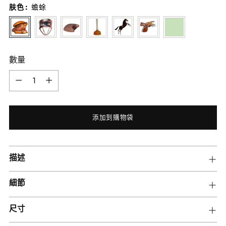
肤色
:
蟾蜍
數量
數
量
添加到購物袋
將
描述
產
品
細節
添
加
尺寸
到
您