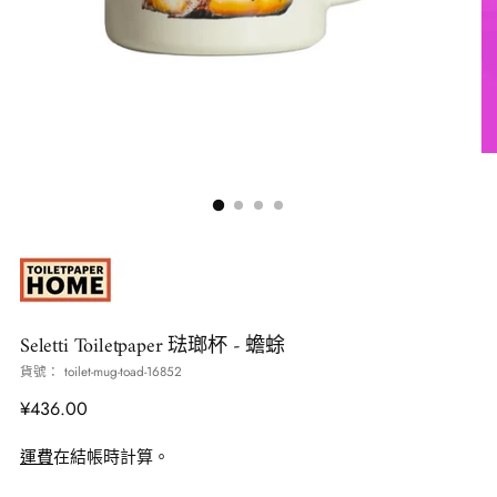
Seletti Toiletpaper 琺瑯杯
- 蟾蜍
貨號： toilet-mug-toad-16852
正
¥436.00
常
運費
在結帳時計算。
價
格