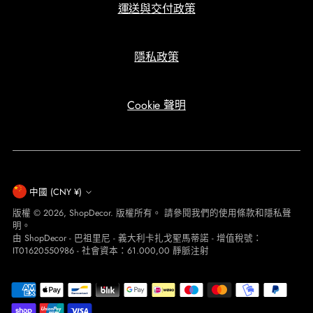
運送與交付政策
隱私政策
Cookie 聲明
貨
中國 (CNY ¥)
版權 © 2026,
ShopDecor
. 版權所有。 請參閱我們的使用條款和隱私聲
幣
明。
由 ShopDecor - 巴祖里尼 - 義大利卡扎戈聖馬蒂諾 - 增值稅號：
IT01620550986 - 社會資本：61.000,00 靜脈注射