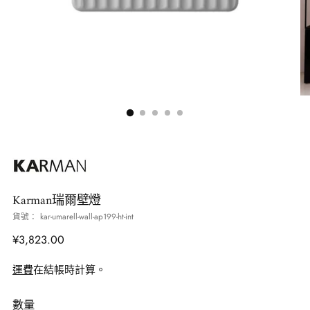
Karman瑞爾壁燈
貨號： kar-umarell-wall-ap199-ht-int
正
¥3,823.00
常
運費
在結帳時計算。
價
格
數量