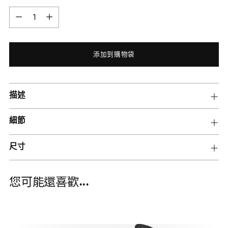
數
量
添加到購物袋
將
描述
產
品
細節
添
加
尺寸
到
您
的
您可能還喜歡...
購
物
車