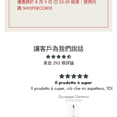
優惠將於 8 月 9 日 ⏱ 23:59 結束｜使用代
碼 SHOPDECOR10
讓客戶為我們說話
來自 293 條評論
Il prodotto è super
Il prodotto è super, ciò che mi aspettavo, TOP.
C'è voluto però molto tempo per riceverlo, e la
Giuseppe Dameno
consegna è stata rimandata un paio di volte.
07/23/2026
Capisco che parliamo di un oggetto particolarmente
ricercato, ma mi è venuto il dubbio che forse