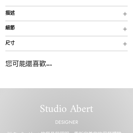
將
描述
產
品
細節
添
加
尺寸
到
您
的
您可能還喜歡...
購
物
車
Studio Abert
DESIGNER