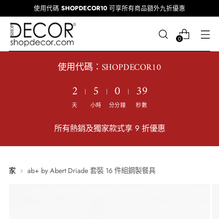
使用代碼
SHOPDECOR10
可享所有商品額外九折優惠
0
使用代碼：SHOPDECOR10
2
5
0
38
天
小時
分分鐘
秒數
所有熱銷及獨家款式享 9 折優惠
家
ab+ by Abert Driade 套裝 16 件組鋼製餐具