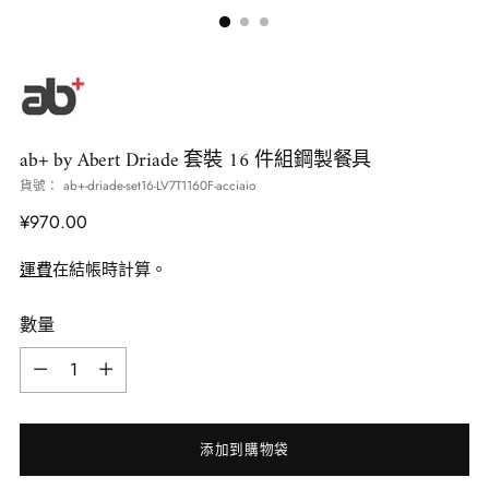
ab+ by Abert Driade 套裝 16 件組鋼製餐具
貨號： ab+-driade-set16-LV7T1160F-acciaio
正
¥970.00
常
運費
在結帳時計算。
價
格
數量
數
量
添加到購物袋