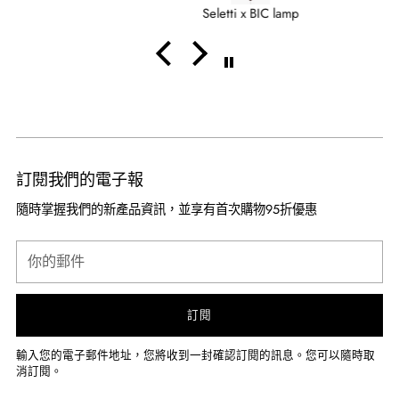
qualche altro cliente sia stato accontentato a mio
Seletti x BIC lamp
sfavore.....
Mi aspettavo un cadeau...
Comunque grazie
訂閱我們的電子報
隨時掌握我們的新產品資訊，並享有首次購物95折優惠
你
的
郵
件
訂閱
輸入您的電子郵件地址，您將收到一封確認訂閱的訊息。您可以隨時取
消訂閱。